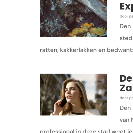
Ex
door
p
Den 
sted
ratten, kakkerlakken en bedwants
De
Za
door
p
Den 
van 
professional in deze stad weet je