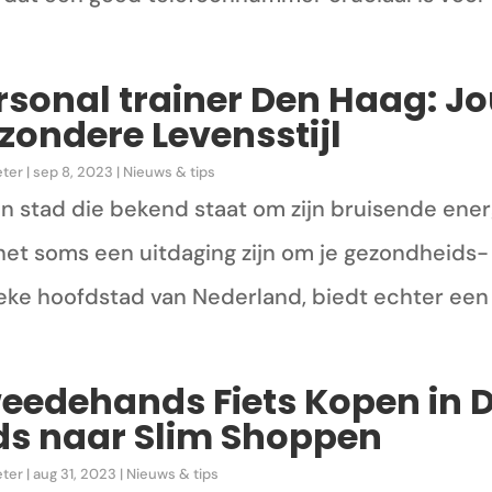
rsonal trainer Den Haag: J
zondere Levensstijl
eter
|
sep 8, 2023
|
Nieuws & tips
en stad die bekend staat om zijn bruisende ener
het soms een uitdaging zijn om je gezondheids-
eke hoofdstad van Nederland, biedt echter een 
eedehands Fiets Kopen in 
ds naar Slim Shoppen
eter
|
aug 31, 2023
|
Nieuws & tips