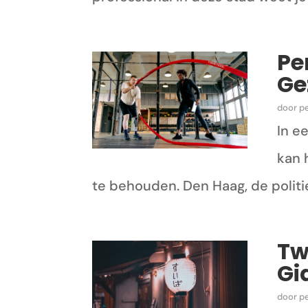
Pe
Ge
door
p
In e
kan 
te behouden. Den Haag, de politi
Tw
Gi
door
p