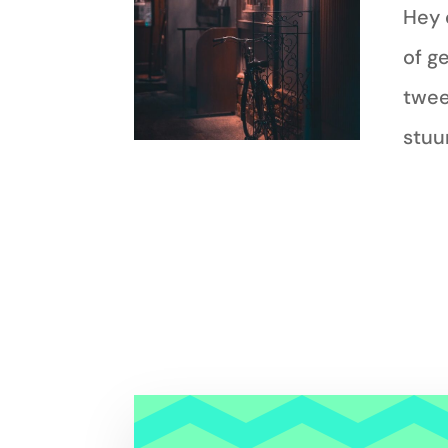
Hey 
of g
twee
stuur