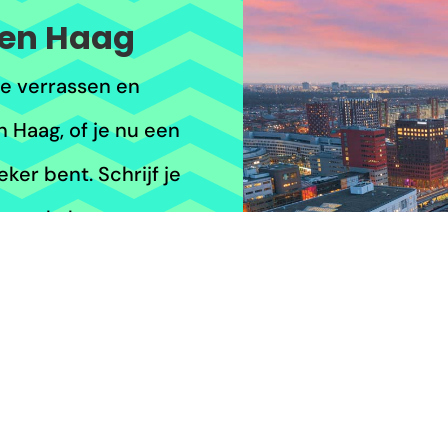
Den Haag
je verrassen en
n Haag, of je nu een
er bent. Schrijf je
m op de hoogte te
tes en unieke
dige stad.