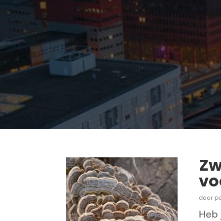
Zw
vo
door
p
Heb 