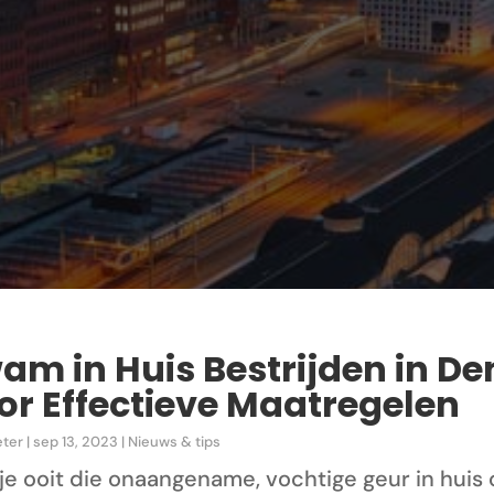
am in Huis Bestrijden in D
or Effectieve Maatregelen
eter
|
sep 13, 2023
|
Nieuws & tips
je ooit die onaangename, vochtige geur in hui