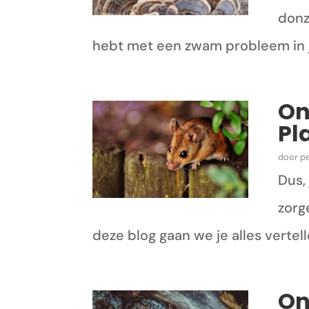
donz
hebt met een zwam probleem in j
On
Pl
door
p
Dus,
zorg
deze blog gaan we je alles vertel
On